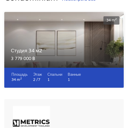
2
34 m
Студия 34 м2
3 779 000 ฿
Площадь
Этаж
Спальни
Ванные
2
34 m
2 /7
1
1