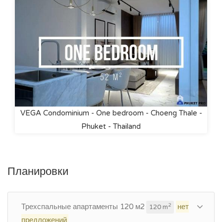
VEGA Condominium - One bedroom - Choeng Thale -
Phuket - Thailand
Планировки
Трехспальные апартаменты 120 м2
нет
2
120 m
предложений