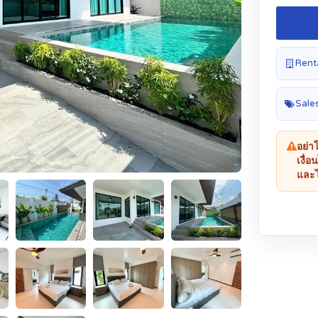
Renta
Sales
อย่า
เงื่
และไ