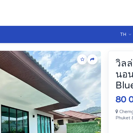
TH
วิลล
นอน 
Blu
80 0
Cherng 
Phuket 