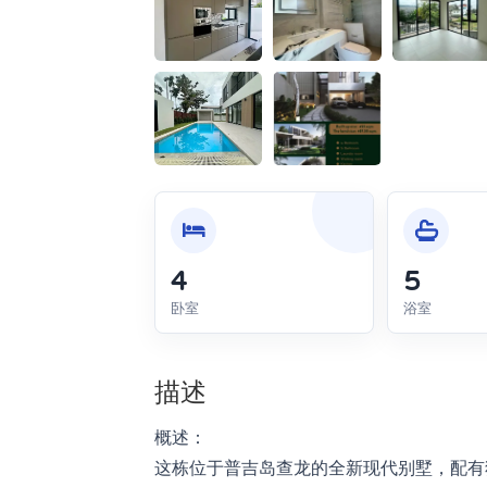
4
5
卧室
浴室
描述
概述：
这栋位于普吉岛查龙的全新现代别墅，配有