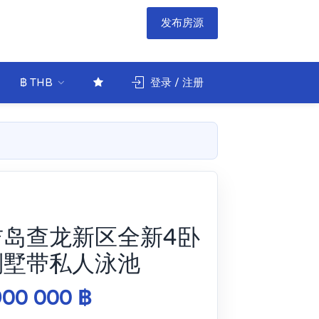
发布房源
฿ THB
登录 / 注册
吉岛查龙新区全新4卧
别墅带私人泳池
900 000 ฿