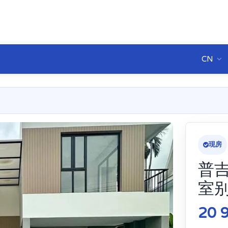
CN
现房
普
室
20 