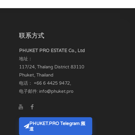
联系方式
PHUKET PRO ESTATE Co., Ltd
地址：
117/24, Thalang District
83110
Phuket, Thailand
电话：
+66 6 4425 9472
,
电子邮件:
info@phuket.pro
PHUKET.PRO Telegram 频
道