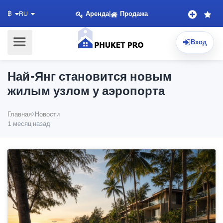
Аренда
|
Продажа
฿
RU
Вход
Най-Янг становится новым
жилым узлом у аэропорта
Главная
Новости
1 месяц назад