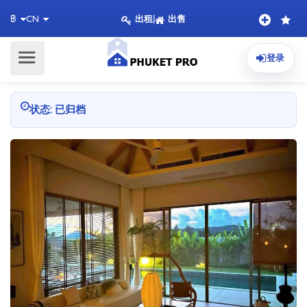
出租
|
出售
฿
CN
登录
状态: 已归档