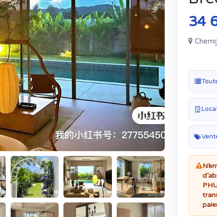
34 
Cherng
Tout
Locat
Vent
N’en
d’ab
PHUK
tran
paie