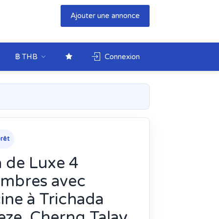
Ajouter une annonce
฿ THB
Connexion
rêt
a de Luxe 4
mbres avec
cine à Trichada
eze, Cherng Talay