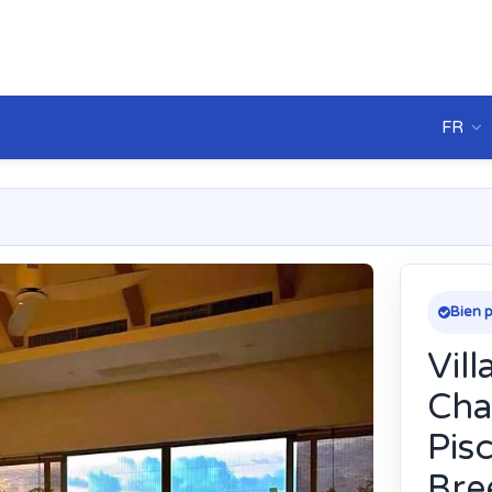
FR
Bien p
Vill
Cha
Pis
Bre