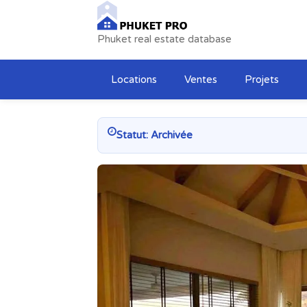
Phuket real estate database
Locations
Ventes
Projets
Statut: Archivée