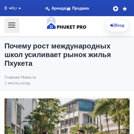
Аренда
|
Продажа
฿
RU
Вход
Почему рост международных
школ усиливает рынок жилья
Пхукета
Главная
Новости
1 месяц назад