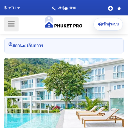
เช่า
|
ขาย
฿
TH
เข้าสู่ระบบ
สถานะ: เก็บถาวร