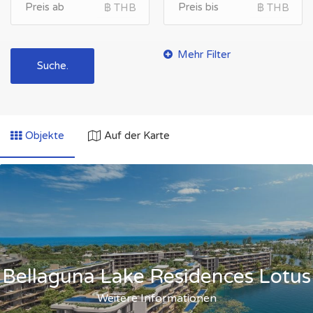
฿ THB
THB
฿ THB
฿ THB
THB
Suche.
Objekte
Auf der Karte
Bellaguna Lake Residences Lotus
Weitere Informationen