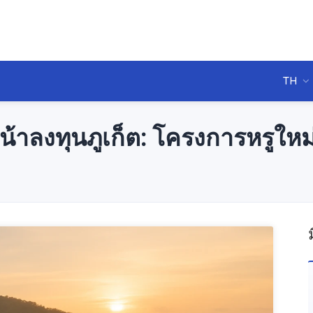
TH
้าลงทุนภูเก็ต: โครงการหรูให