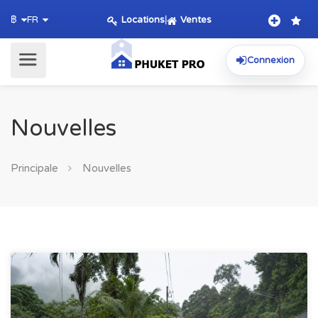
Locations
|
Ventes
฿
FR
Connexion
Nouvelles
Principale
Nouvelles