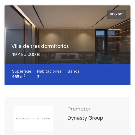
2
465 m
Villa de tres dormitorios
49 450 000 ฿
Superficie
Habitaciones
Baños
2
465 m
3
4
Promotor
Dynasty Group