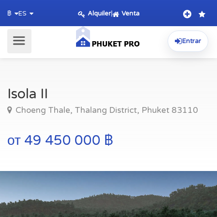
Alquiler
|
Venta
฿
ES
Entrar
Isola II
Choeng Thale, Thalang District, Phuket 83110
от 49 450 000 ฿